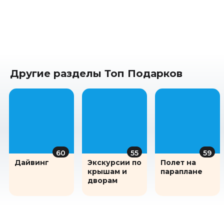
Другие разделы Топ Подарков
60
55
59
Дайвинг
Экскурсии по
Полет на
крышам и
параплане
дворам